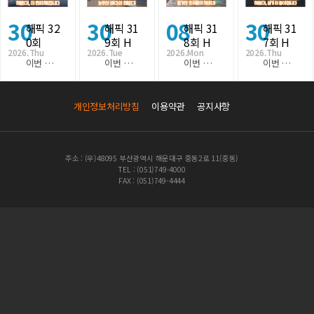
30
30
08
30
해픽 32
해픽 31
해픽 31
해픽 31
0회
9회
H
8회
H
7회
H
2026.Thu
2026.Tue
2026.Mon
2026.Thu
이번 해픽 320회 주요 뉴스는, □ 주요소식 1. 평일 광안대교 통행료가 전면 무료로 변경됐습니다.…
이번 해픽 319회 주요 뉴스는, □ 주요소식 1. 고향사랑기부제를 통해 세액공제와 답례품을 받아보세…
이번 해픽 318회 주요 뉴스는, □ 주요소식 1. 고유가 피해지원금 최대 60만 원까지 지급 …
이번 해픽 317회 주요 뉴스는, □ 주요소식 1. ‘해리단길’ 철도부지, 공영주차장으로 새 단장 …
개인정보처리방침
이용약관
공지사항
주소 : (우)48095 부산광역시 해운대구 중동2로 11(중동)
TEL : (051)749-4000
FAX : (051)749-4444