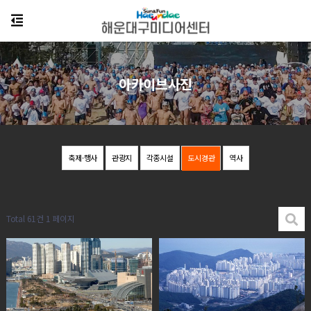
아카이브사진
축제·행사
관광지
각종시설
도시경관
역사
Total 61건
1 페이지