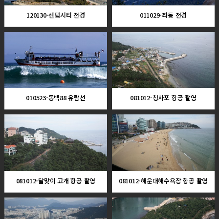
120130-센텀시티 전경
011029-좌동 전경
010523-동백88 유람선
081012-청사포 항공 촬영
081012-달맞이 고개 항공 촬영
081012-해운대해수욕장 항공 촬영