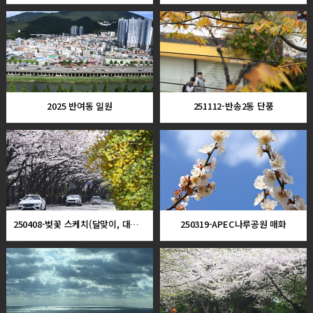
2025 반여동 일원
251112-반송2동 단풍
250408-벚꽃 스케치(달맞이, 대우마리나)
250319-APEC나루공원 매화