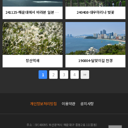
241125-해운대에서 바라본 일본 대마도
240408-대우마리나 벚꽃
장산억새
190804-달맞이길 전경
2
3
4
1
개인정보처리방침
이용약관
공지사항
주소 : (우)48095 부산광역시 해운대구 중동2로 11(중동)