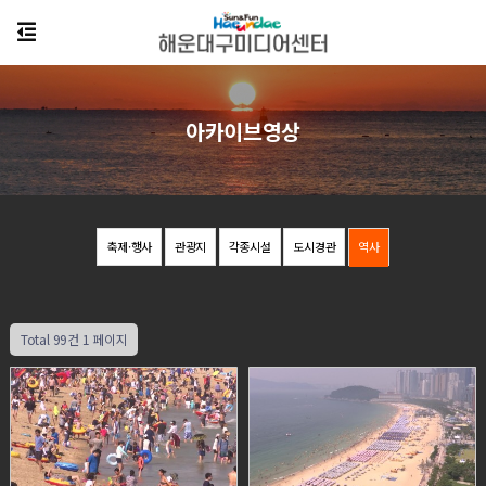
아카이브영상
축제·행사
관광지
각종시설
도시경관
역사
Total 99건
1 페이지