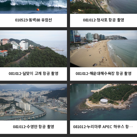
010523-동백88 유람선
081012-청사포 항공 촬영
081012-달맞이 고개 항공 촬영
081012-해운대해수욕장 항공 촬영
081012-수영만 항공 촬영
081012-누리마루 APEC 하우스 항공 촬영