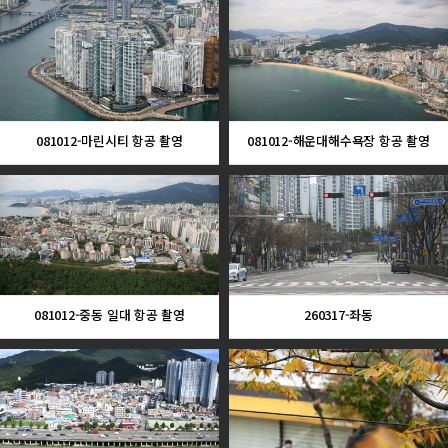
081012-마린시티 항공 촬영
081012-해운대해수욕장 항공 촬영
081012-중동 일대 항공 촬영
260317-좌동