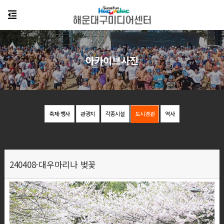
아카이브사진
축제·행사
관광지
각종시설
도시경관
역사
240408-대우마리나 벚꽃