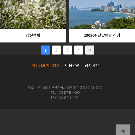
장산억새
190804-달맞이길 전경
2
3
4
1
개인정보처리방침
이용약관
공지사항
주소 : (우)48095 부산광역시 해운대구 중동2로 11(중동)
TEL : (051)749-4000
FAX : (051)749-4444