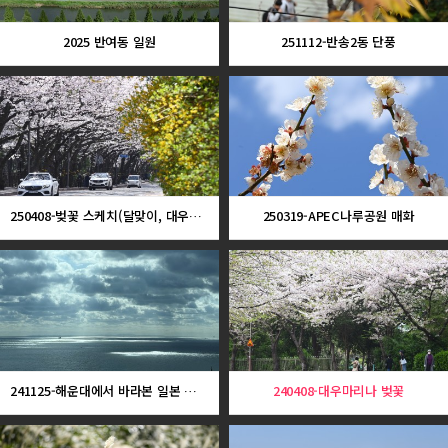
2025 반여동 일원
251112-반송2동 단풍
250408-벚꽃 스케치(달맞이, 대우마리나)
250319-APEC나루공원 매화
241125-해운대에서 바라본 일본 대마도
240408-대우마리나 벚꽃