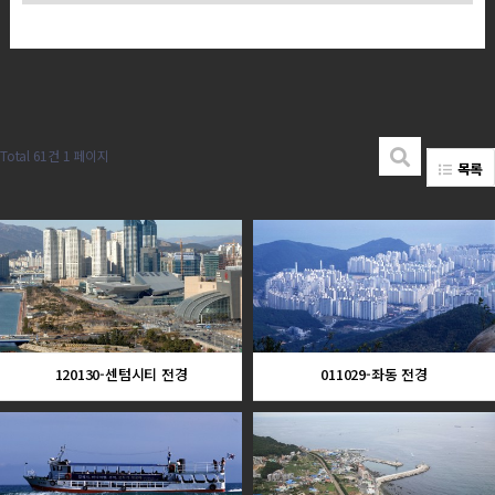
Total 61건
1 페이지
목록
120130-센텀시티 전경
011029-좌동 전경