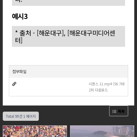
예시3
* 출처 - [해운대구], [해운대구미디어센
터]
첨부파일
시퀀스 11.mp4 (56.7M)
2회 다운로드
목록
Total 99건
1 페이지