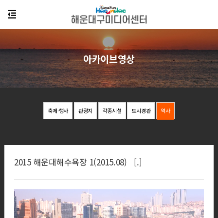
아카이브영상
축제·행사
관광지
각종시설
도시경관
역사
2015 해운대해수욕장 1(2015.08) [.]