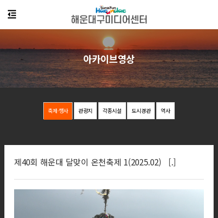
아카이브영상
축제·행사
관광지
각종시설
도시경관
역사
제40회 해운대 달맞이 온천축제 1(2025.02) [.]