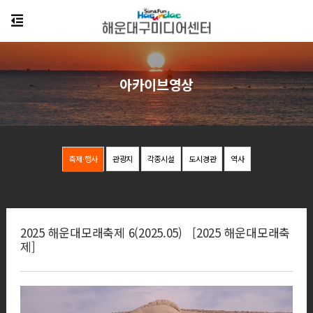
아카이브영상
축제·행사
관광지
각종시설
도시경관
역사
2025 해운대모래축제 6(2025.05) [2025 해운대모래축
제]